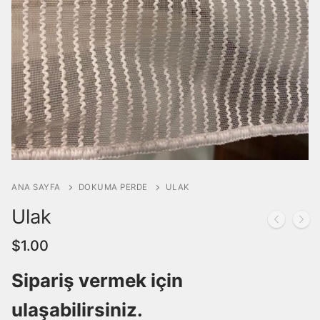
Armürlü Tül Perde
İLETİŞİM
Brode Tül Perde
Yakut Serisi Brode Tül Perde
Keten Tül Perde
Örme Perde
Dokuma Perde
ANA SAYFA
DOKUMA PERDE
ULAK
Ulak
$
1.00
Sipariş vermek için
ulaşabilirsiniz.