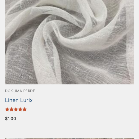
DOKUMA PERDE
Linen Lurix
5 üzerinden
$
1.00
5.00
oy aldı