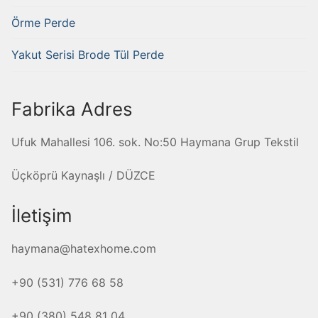
Örme Perde
Yakut Serisi Brode Tül Perde
Fabrika Adres
Ufuk Mahallesi 106. sok. No:50 Haymana Grup Tekstil
Üçköprü Kaynaşlı / DÜZCE
İletişim
haymana@hatexhome.com
+90 (531) 776 68 58
+90 (380) 548 81 04