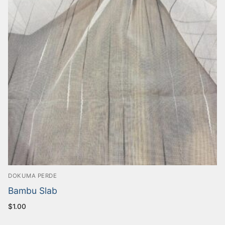
Armürlü Tül Perde
İLETİŞİM
Brode Tül Perde
Yakut Serisi Brode Tül Perde
Keten Tül Perde
Örme Perde
Dokuma Perde
DOKUMA PERDE
Bambu Slab
$
1.00