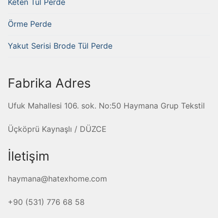
Keten Tül Perde
Örme Perde
Yakut Serisi Brode Tül Perde
Fabrika Adres
Ufuk Mahallesi 106. sok. No:50 Haymana Grup Tekstil
Üçköprü Kaynaşlı / DÜZCE
İletişim
haymana@hatexhome.com
+90 (531) 776 68 58