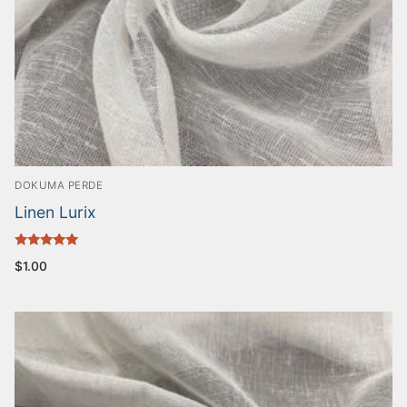
DOKUMA PERDE
Linen Lurix
5 üzerinden
$
1.00
5.00
oy aldı