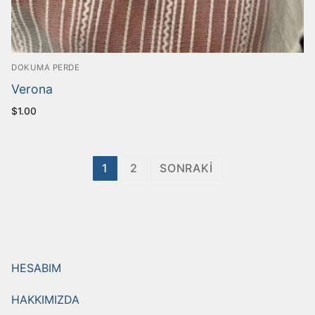
DOKUMA PERDE
Verona
$
1.00
Yazı
1
2
SONRAKI
gezinmesi
HESABIM
HAKKIMIZDA