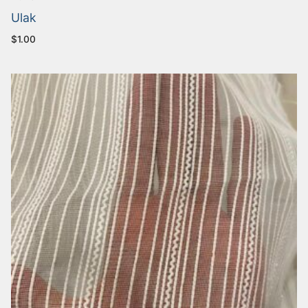
Ulak
$
1.00