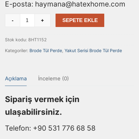
E-posta: haymana@hatexhome.com
Armürlü Tül Perde
İLETİŞİM
8HT1152
SEPETE EKLE
-
+
Brode Tül Perde
adet
Yakut Serisi Brode Tül Perde
Stok kodu:
8HT1152
Keten Tül Perde
Kategoriler:
Brode Tül Perde
,
Yakut Serisi Brode Tül Perde
Örme Perde
Dokuma Perde
Açıklama
İnceleme (0)
Sipariş vermek için
ulaşabilirsiniz.
Telefon: +90 531 776 68 58