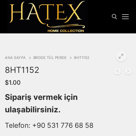
İçeriğe
atla
Arama:
ANA SAYFA
BRODE TÜL PERDE
8HT1152
8HT1152
$
1.00
Arama:
Sipariş vermek için
ANASAYFA
ulaşabilirsiniz.
HAKKIMIZDA
Telefon: +90 531 776 68 58
ÜRÜNLER