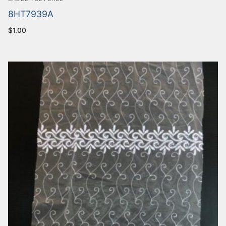
8HT7939A
$
1.00