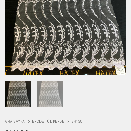
Armürlü Tül Perde
İLETİŞİM
Brode Tül Perde
Yakut Serisi Brode Tül Perde
Keten Tül Perde
Örme Perde
Dokuma Perde
ANA SAYFA
BRODE TÜL PERDE
8H130