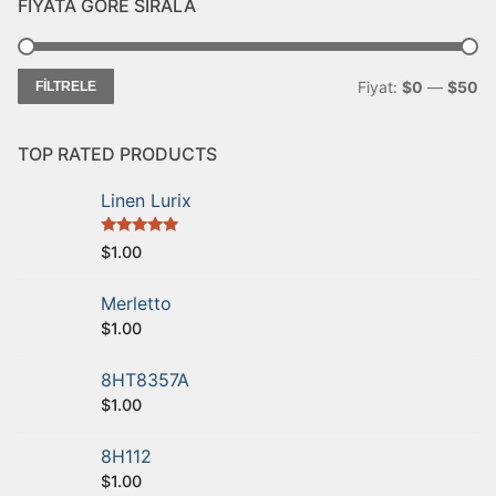
FİYATA GÖRE SIRALA
Fiyat:
$0
—
$50
FILTRELE
TOP RATED PRODUCTS
Linen Lurix
5 üzerinden
$
1.00
5.00
oy aldı
Merletto
$
1.00
8HT8357A
$
1.00
8H112
$
1.00