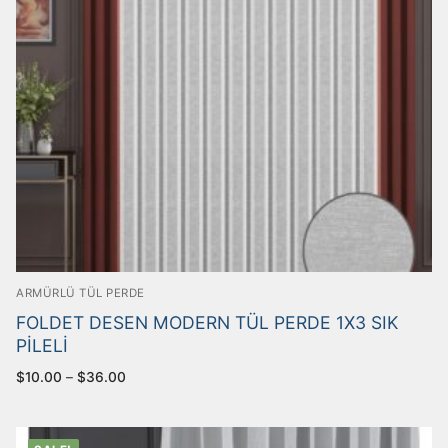
Armürlü Tül Perde
İLETİŞİM
Brode Tül Perde
Yakut Serisi Brode Tül Perde
Keten Tül Perde
Örme Perde
Dokuma Perde
ARMÜRLÜ TÜL PERDE
FOLDET DESEN MODERN TÜL PERDE 1X3 SIK
PİLELİ
$
10.00
–
$
36.00